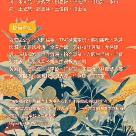
琦・張又允・張秀文・楊思薇・許克強・何鎧如・張衍
鈞・王碧慈・謝慶祥・王俊鏘・張士桓
協辦單位
西屯區公所・人間福報・TBC群健電視・儷櫥國際・新淇
國際・劉建國診所・全育牙醫・葉祥楨耳鼻喉・允將建
設・瑞埼國際・恒宜貿易・怡合事業・方圓生活館・金寶
弘建設・旭弘興業公司・中晟投資公司
黃素真・呂美緩・張季齡・許糴箮・賴信雄・林健國・鄭
免・鄭楓寧・陳月
秋
・謝秀凌・許秀聰・簡昭華
本網站圖文均屬佛光山惠中寺及其合作團體或各媒體所有。
本網站為響應式網頁，您可以透過手機、平板友善的瀏覽本站所有
資訊，並完成線上報名程序。
Power by
QRPASS
2026.