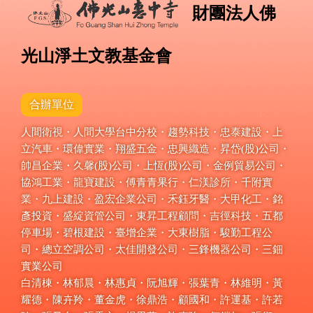
財團法人佛
光山淨土文教基金會
合辦單位
人間衛視・人間大學台中分校・趨勢科技・忠泰建設・上
立汽車・環偉實業・翔盛五金・忠興織造・昇岱(股)公司・
帥昌企業・久馨(股)公司・上恆(股)公司・金例貿易公司・
協鴻工業・龍寶建設・傅青青果行・仁渼診所・千附實
業・九上建設・盈宏企業公司・禾鈺牙醫・大甲化工・銘
彥投資・盛綻資管公司・東昇工程顧問・吉徑科技・五都
停車場・碧根建設・臺增企業・大東樹脂・駿勤工程公
司・總立空調公司・太佳開發公司・三鋒機器公司・三鈿
實業公司
白清棟・林郁晨・林惠貞・阮旭輝・張葉青・林維明・黃
耀德・陳卉羚・董金虎・徐鼎浩・顧國和・許運基・許若