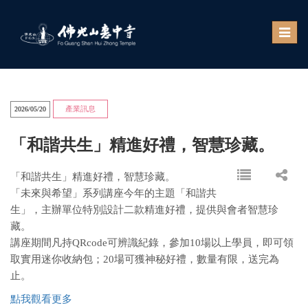
Toggle
naviga
產業訊息
2026/05/20
「和諧共生」精進好禮，智慧珍藏。
「和諧共生」精進好禮，智慧珍藏。
「未來與希望」系列講座今年的主題「和諧共
生」，主辦單位特別設計二款精進好禮，提供與會者智慧珍
藏。
講座期間凡持QRcode可辨識紀錄，參加10場以上學員，即可領
取實用迷你收納包；20場可獲神秘好禮，數量有限，送完為
止。
點我觀看更多