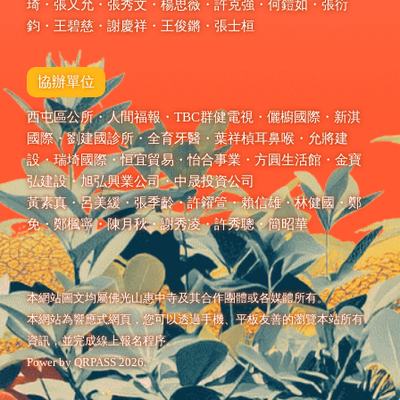
琦・張又允・張秀文・楊思薇・許克強・何鎧如・張衍
鈞・王碧慈・謝慶祥・王俊鏘・張士桓
協辦單位
西屯區公所・人間福報・TBC群健電視・儷櫥國際・新淇
國際・劉建國診所・全育牙醫・葉祥楨耳鼻喉・允將建
設・瑞埼國際・恒宜貿易・怡合事業・方圓生活館・金寶
弘建設・旭弘興業公司・中晟投資公司
黃素真・呂美緩・張季齡・許糴箮・賴信雄・林健國・鄭
免・鄭楓寧・陳月
秋
・謝秀凌・許秀聰・簡昭華
本網站圖文均屬佛光山惠中寺及其合作團體或各媒體所有。
本網站為響應式網頁，您可以透過手機、平板友善的瀏覽本站所有
資訊，並完成線上報名程序。
Power by
QRPASS
2026.