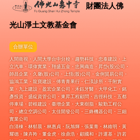
財團法人佛
光山淨土文教基金會
合辦單位
人間衛視・人間大學台中分校・趨勢科技・忠泰建設・上
立汽車・環偉實業・翔盛五金・忠興織造・昇岱(股)公司・
帥昌企業・久馨(股)公司・上恆(股)公司・金例貿易公司・
協鴻工業・龍寶建設・傅青青果行・仁渼診所・千附實
業・九上建設・盈宏企業公司・禾鈺牙醫・大甲化工・銘
彥投資・盛綻資管公司・東昇工程顧問・吉徑科技・五都
停車場・碧根建設・臺增企業・大東樹脂・駿勤工程公
司・總立空調公司・太佳開發公司・三鋒機器公司・三鈿
實業公司
白清棟・林郁晨・林惠貞・阮旭輝・張葉青・林維明・黃
耀德・陳卉羚・董金虎・徐鼎浩・顧國和・許運基・許若