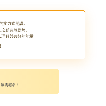
的接力式開講。
生之願開展新局。
入理解與共好的能量
！
可，無需報名！