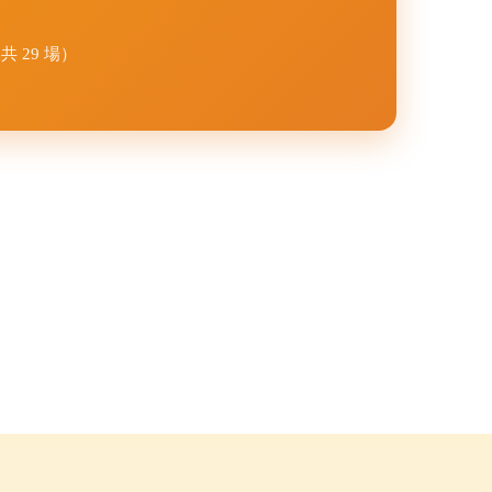
7（共 29 場）