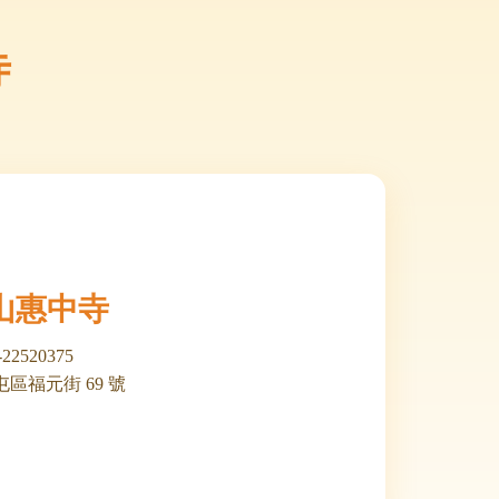
寺
山惠中寺
-22520375
區福元街 69 號