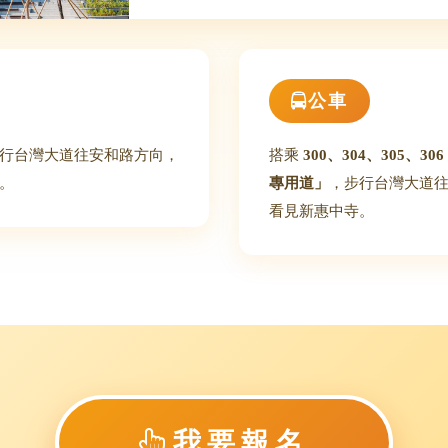
公車
行台灣大道往安和路方向，
搭乘
300、304、305、30
。
專用道」
，步行台灣大道
看見新惠中寺。
我要報名