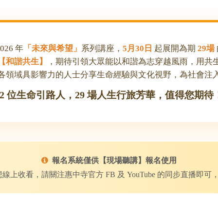
26 年
「未來與希望」
系列講座，
5月30日
起展開為期
29場
【和諧共生】
，期待引領大眾能以和諧為志穿越風雨，用共
各領域具影響力的人士分享生命經驗與文化視野，為社會注
32 位生命引路人，29 場人生行旅芳華，值得您期待
報名系統僅供【現場聽講】報名使用
線上收看，請關注惠中寺官方 FB 及 YouTube 的同步直播即